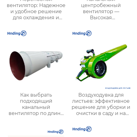
вентилятор: Надежное
центробежный
и удобное решение
вентилятор —
для охлаждения и
Высокая
вентиляции в любых
эффективность и
условиях
надежность для
вентиляции вашего
бизнеса
Как выбрать
Воздуходувка для
подходящий
листьев: эффективное
канальный
решение для уборки и
вентилятор по длине
очистки в саду и на
трубопровода с
территории
защитой IP55 и
классом изоляции H