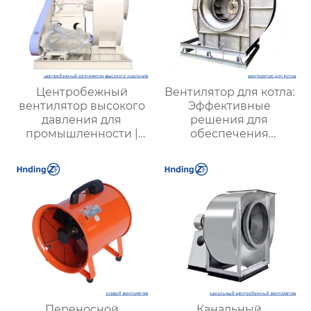
Центробежный
Вентилятор для котла:
вентилятор высокого
Эффективные
давления для
решения для
промышленности |
обеспечения
Высокая
стабильной работы
эффективность,
котлов в
надежность и
промышленности
долговечность |
Купить вентиляцию
для металлургии,
химической и
горнодобывающей
промышленности
Переносной
Канальный