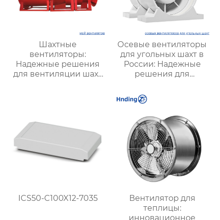
Шахтные
Осевые вентиляторы
вентиляторы:
для угольных шахт в
Надежные решения
России: Надежные
для вентиляции шахт
решения для
и подземных объектов
эффективной
| Купить с доставкой
вентиляции и
безопасности
ICS50-C100X12-7035
Вентилятор для
теплицы:
инновационное