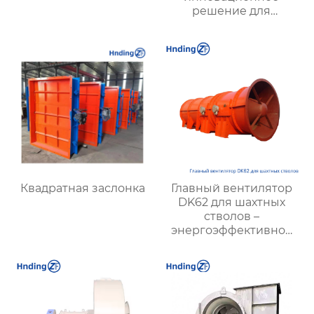
решение для
оптимизации
микроклимата в
теплицах и
агропредприятиях
Квадратная заслонка
Главный вентилятор
DK62 для шахтных
стволов –
энергоэффективное
решение для
вентиляции шахт