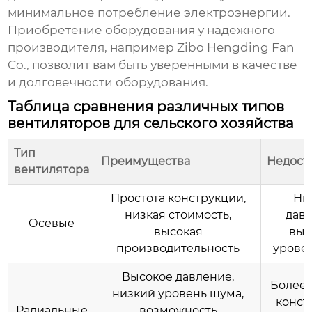
минимальное потребление электроэнергии.
Приобретение оборудования у надежного
производителя, например
Zibo Hengding Fan
Co.
, позволит вам быть уверенными в качестве
и долговечности оборудования.
Таблица сравнения различных типов
вентиляторов для сельского хозяйства
Тип
Преимущества
Недост
вентилятора
Простота конструкции,
Ни
низкая стоимость,
давл
Осевые
высокая
выс
производительность
урове
Высокое давление,
Более 
низкий уровень шума,
конст
Радиальные
возможность