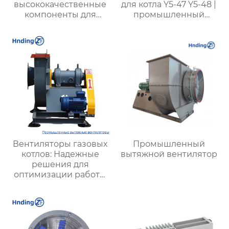
высококачественные
для котла Y5-47 Y5-48 |
компоненты для
промышленный
оптимальной работы
вытяжной вентилятор
вентиляционных
для котла |
систем
высокоэффективный
вытяжной вентилятор
для удаления пыли |
подходит для угля
любого качества
Вентиляторы газовых
Промышленный
котлов: Надежные
вытяжной вентилятор
решения для
оптимизации работы
отопительных систем