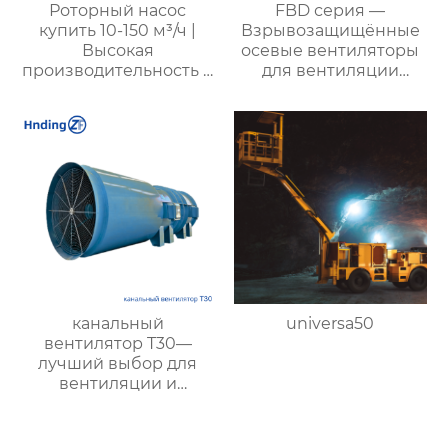
Роторный насос
FBD серия —
купить 10-150 м³/ч |
Взрывозащищённые
Высокая
осевые вентиляторы
производительность и
для вентиляции
надежность для
туннелей и
промышленности от
подземных объектов:
XYZ
эффективные и
энергоэкономичные
решения
канальный
universa50
вентилятор T30—
лучший выбор для
вентиляции и
воздухообмена в
заводах, складах и
офисах, эффективный