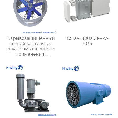
Взрывозащищенный
ICS50-B100X98-V-V-
осевой вентилятор
7035
для промышленного
применения |
Надежная и
безопасная
вентиляция