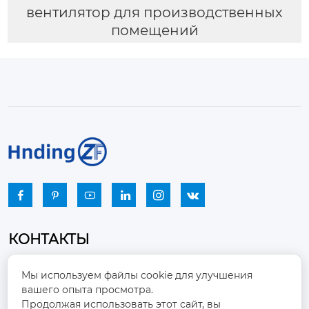
вентилятор для производственных
помещений






КОНТАКТЫ
Промышленный парк, город Наньцзяо,
Мы используем файлы cookie для улучшения
район Чжоуцунь, город Цзыбо, провинция

вашего опыта просмотра.
Шаньдун
Продолжая использовать этот сайт, вы