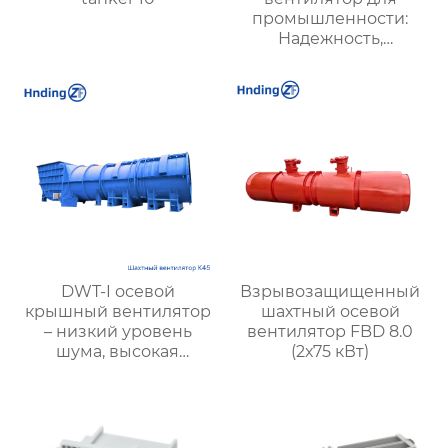
промышленности:
Надежность,
Энергоэффективность
и Высокая
Производительность
DWT-I осевой
Взрывозащищенный
крышный вентилятор
шахтный осевой
– низкий уровень
вентилятор FBD 8.0
шума, высокая
(2х75 кВт)
производительность,
пожарная
безопасность и
энергоэффективность