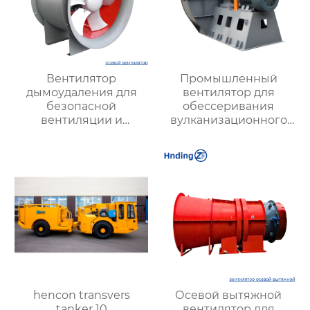
Вентилятор
Промышленный
дымоудаления для
вентилятор для
безопасной
обессеривания
вентиляции и
вулканизационного
удаления дыма |
слоя, имеющийся в
Высокая
наличии на складе
эффективность и
надежность
hencon transvers
Осевой вытяжной
tanker 10
вентилятор для