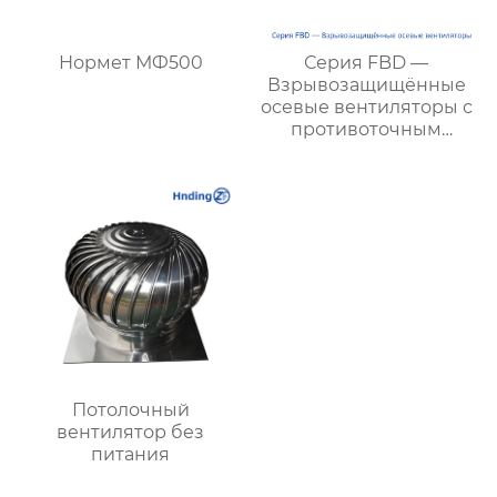
Нормет МФ500
Серия FBD —
Взрывозащищённые
осевые вентиляторы с
противоточным
направлением для
шахт:
высокоэффективное и
экономичное
решение для
вентиляции
Потолочный
вентилятор без
питания