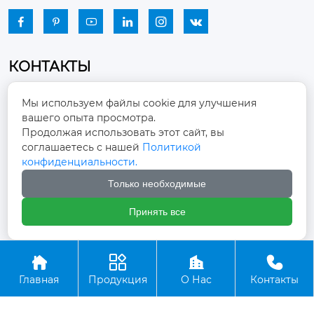






КОНТАКТЫ
Промышленный парк, город Наньцзяо,
Мы используем файлы cookie для улучшения
район Чжоуцунь, город Цзыбо, провинция

вашего опыта просмотра.
Шаньдун
Продолжая использовать этот сайт, вы
соглашаетесь с нашей
Политикой
winston-xu@hengdingfan.com

конфиденциальности.
Только необходимые
+86-13806434669

Принять все
+86 13806434669





Главная
Продукция
О Нас
Контакты
Copyright ©ООО Зибо Хенгдин Вентилятор