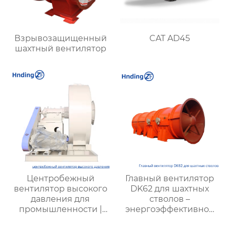
Взрывозащищенный
CAT AD45
шахтный вентилятор
Центробежный
Главный вентилятор
вентилятор высокого
DK62 для шахтных
давления для
стволов –
промышленности |
энергоэффективное
Высокая
решение для
эффективность,
вентиляции шахт