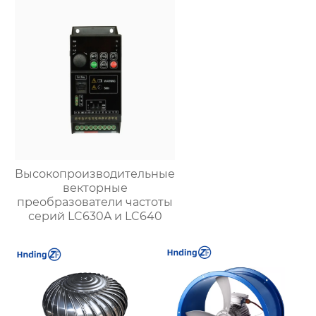
надежность и
долговечность |
Купить вентиляцию
для металлургии,
химической и
горнодобывающей
промышленности
Высокопроизводительные
векторные
преобразователи частоты
серий LC630A и LC640