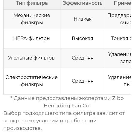
Тип фильтра
Эффективность
Примен
Механические
Предвари
Низкая
фильтры
очис
HEPA-фильтры
Высокая
Тонкая о
Удаление 
Угольные фильтры
Средняя
запа
Электростатические
Удаление
Средняя
фильтры
пыл
* Данные предоставлены экспертами
Zibo
Hengding Fan Co.
Выбор подходящего типа фильтра зависит от
конкретных условий и требований
производства.