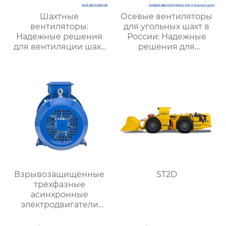
Шахтные
Осевые вентиляторы
вентиляторы:
для угольных шахт в
Надежные решения
России: Надежные
для вентиляции шахт
решения для
и подземных объектов
эффективной
| Купить с доставкой
вентиляции и
безопасности
Взрывозащищённые
ST2D
трёхфазные
асинхронные
электродвигатели
серии YBX3 (Ex d)