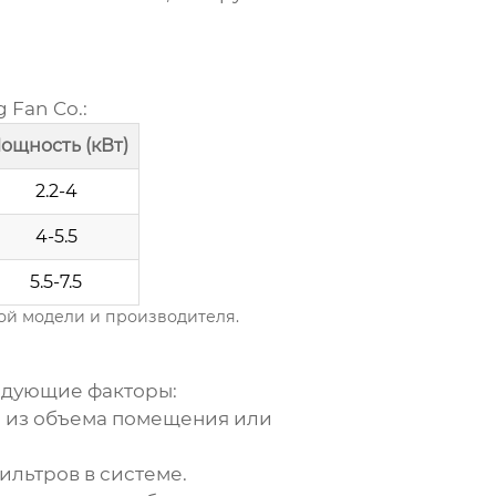
 Fan Co.
:
ощность (кВт)
2.2-4
4-5.5
5.5-7.5
ной модели и производителя.
едующие факторы:
я из объема помещения или
льтров в системе.