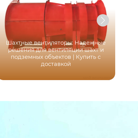
Шахтные вентиляторы: Надежные
Ос
решения для вентиляции шахт и
ша
подземных объектов | Купить с
д
доставкой