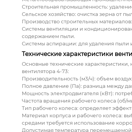
Строительная промышленность:
удаление
Сельское хозяйство:
очистка зерна от пы
Производство строительных материалов
Системы вентиляции и кондиционирован
содержанием пыли.
Системы аспирации:
для удаления пыли и
Технические характеристики венти
Основные технические характеристики, 
вентилятора 4-73
:
Производительность (м3/ч):
объем воздух
Полное давление (Па):
разница между дав
Мощность электродвигателя (кВт):
потреб
Частота вращения рабочего колеса (об/м
Тип рабочего колеса:
определяет эффекти
Материал корпуса и рабочего колеса:
выб
средами требуется использование корр
Допустимая температура перемещаемой с