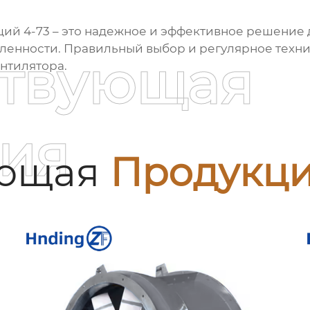
ий 4-73
– это надежное и эффективное решение 
шленности. Правильный выбор и регулярное тех
ствующая
нтилятора.
ия
ующая
Продукц