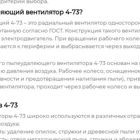
критерии выбора.
яющий вентилятор 4-73?
ий 4-73
– это радиальный вентилятор односторон
танную согласно ГОСТ. Конструкция такого вентил
 электродвигатель. При вращении рабочего колес
ется к периферии и выбрасывается через выход
о пылеудаляющего вентилятора 4-73
основан на
ю давления воздуха. Рабочее колесо, оснащенн
вности и предотвращения налипания пыли), прив
вентилятора, проходит через рабочее колесо и в
 4-73
оры 4-73
широко используются в различных отра
оздуха:
ь:
удаление опилок, стружки и древесной пыли от
ть:
отвод металлической пыли, стружки и абрази