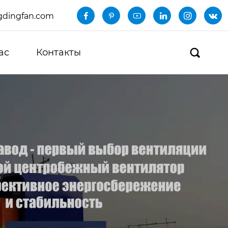
dingfan.com






ас
Контакты
