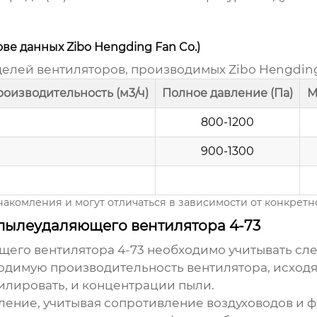
ве данных Zibo Hengding Fan Co.)
делей вентиляторов, производимых
Zibo Hengding
оизводительность (м3/ч)
Полное давление (Па)
М
800-1200
900-1300
акомления и могут отличаться в зависимости от конкрет
пылеудаляющего вентилятора 4-73
его вентилятора 4-73
необходимо учитывать сл
одимую производительность вентилятора, исход
илировать, и концентрации пыли.
ние, учитывая сопротивление воздуховодов и фи