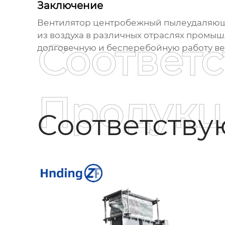
Заключение
Вентилятор центробежный пылеудаляющ
из воздуха в различных отраслях промы
Соответ
долговечную и бесперебойную работу ве
Продукц
Соответств