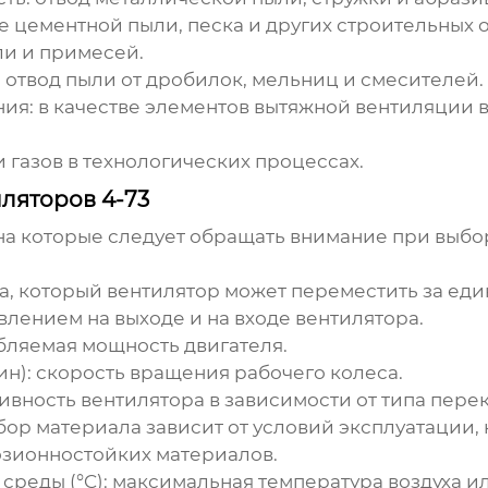
 цементной пыли, песка и других строительных о
ли и примесей.
:
отвод пыли от дробилок, мельниц и смесителей.
ия:
в качестве элементов вытяжной вентиляции
 газов в технологических процессах.
ляторов 4-73
на которые следует обращать внимание при выб
а, который вентилятор может переместить за ед
лением на выходе и на входе вентилятора.
ляемая мощность двигателя.
ин):
скорость вращения рабочего колеса.
вность вентилятора в зависимости от типа пере
ор материала зависит от условий эксплуатации,
озионностойких материалов.
реды (°C):
максимальная температура воздуха ил