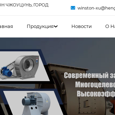
Н ЧЖОУЦУНЬ, ГОРОД

winston-xu@heng
авная
Продукция
Новости
О Н
