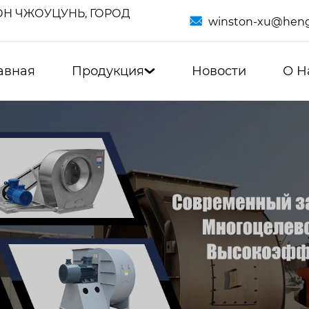
Н ЧЖОУЦУНЬ, ГОРОД

winston-xu@heng
авная
Продукция
Новости
О Н
