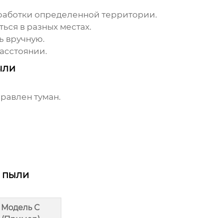
бработки определенной территории.
ься в разных местах.
ь вручную.
асстоянии.
ыли
равлен туман.
 пыли
Модель C