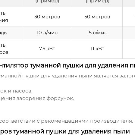
(Пример)
(Пример)
ть
30 метров
50 метров
ния
оды
10 л/мин
15 л/мин
ть
7.5 кВт
11 кВт
ора
ентилятор туманной пушки для удаления 
уманной пушки для удаления пыли
является залог
к и насоса.
щения засорения форсунок.
соответствии с рекомендациями производителя.
ров туманной пушки для удаления пыли