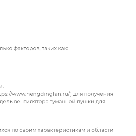
ько факторов, таких как:
и.
tps://www.hengdingfan.ru/
) для получения
одель
вентилятора туманной пушки для
ихся по своим характеристикам и области