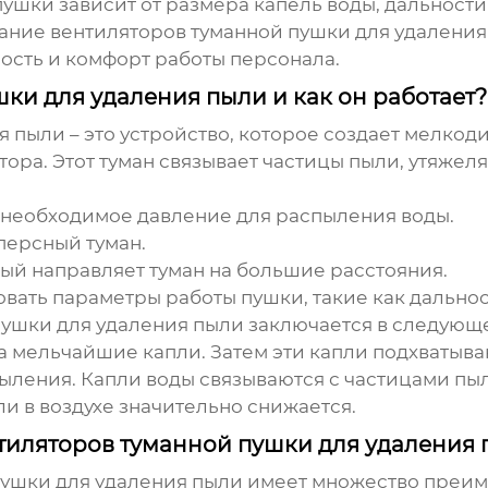
пушки зависит от размера капель воды, дальност
вание
вентиляторов туманной пушки для удаления
ность и комфорт работы персонала.
шки для удаления пыли и как он работает?
я пыли
– это устройство, которое создает мелко
ора. Этот туман связывает частицы пыли, утяжеляя
необходимое давление для распыления воды.
ерсный туман.
рый направляет туман на большие расстояния.
вать параметры работы пушки, такие как дальнос
пушки для удаления пыли
заключается в следующе
на мельчайшие капли. Затем эти капли подхватыв
ыления. Капли воды связываются с частицами пыл
и в воздухе значительно снижается.
тиляторов туманной пушки для удаления
пушки для удаления пыли
имеет множество преиму