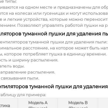
е типы:
иваются на одном месте и предназначены для о
я на колесах или гусеницах и могут использоват
 и легкие устройства, которые можно переносит
лением:
Позволяют управлять работой пушки на р
иляторов туманной пушки для удаления п
ентиляторов туманной пушки для удаления пыли
:
мальное расстояние, на которое может быть нап
, которое потребляет пушка в единицу времени.
ость и ширину распыления.
апель воды.
направление распыления.
 связывания пыли.
нтиляторов туманной пушки для удаления
аблицу для примера:
Модель A
Модель B
стика