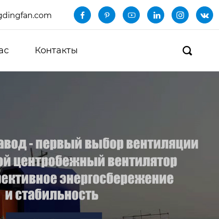
dingfan.com






ас
Контакты
