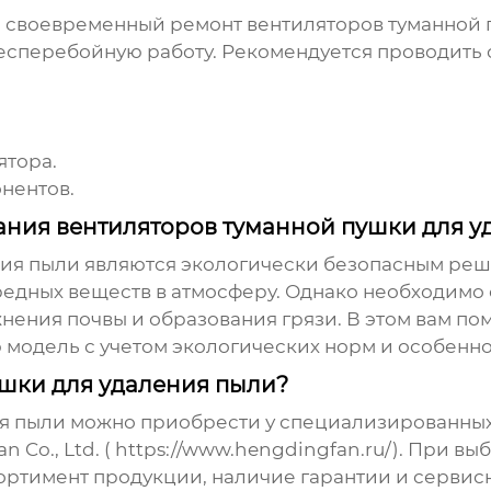
и своевременный ремонт
вентиляторов туманной 
бесперебойную работу. Рекомендуется проводить
ятора.
нентов.
ания вентиляторов туманной пушки для у
ния пыли
являются экологически безопасным реше
редных веществ в атмосферу. Однако необходимо с
ения почвы и образования грязи. В этом вам пом
 модель с учетом экологических норм и особенн
ушки для удаления пыли?
я пыли
можно приобрести у специализированны
 Co., Ltd. (
https://www.hengdingfan.ru/
). При вы
ортимент продукции, наличие гарантии и сервис