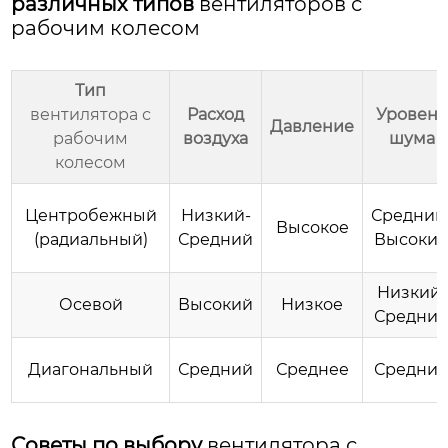
различных типов
вентиляторов с
рабочим колесом
Тип
вентилятора с
Расход
Уровень
Давление
рабочим
воздуха
шума
колесом
Центробежный
Низкий-
Средний
Высокое
(радиальный)
Средний
Высоки
Низкий-
Осевой
Высокий
Низкое
Средни
Диагональный
Средний
Среднее
Средни
Советы по выбору
вентилятора с