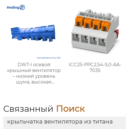
энергоэффективный,
необходим для
пожарной вентиляции,
подходит для
современных
гражданских и
промышленных
объектов
DWT-I осевой
ICC25-PPC2,54-5,0-AA-
крышный вентилятор
7035
– низкий уровень
шума, высокая
производительность,
пожарная
безопасность и
энергоэффективность
Связанный
Поиск
крыльчатка вентилятора из титана