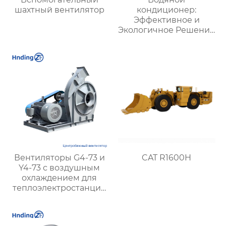
шахтный вентилятор
кондиционер:
Эффективное и
Экологичное Решение
для Охлаждения
Вашего Пространства
Вентиляторы G4-73 и
CAT R1600H
Y4-73 с воздушным
охлаждением для
теплоэлектростанций
и вентиляции шахт |
Высокая
эффективность и