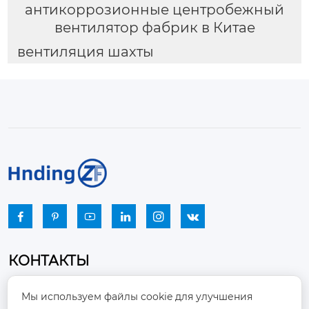
антикоррозионные центробежный
вентилятор фабрик в Китае
вентиляция шахты






КОНТАКТЫ
Промышленный парк, город Наньцзяо,
Мы используем файлы cookie для улучшения
район Чжоуцунь, город Цзыбо, провинция
