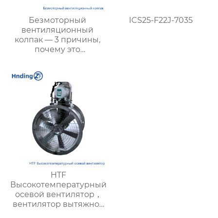
Безмоторный
ICS25-F22J-7035
вентиляционный
колпак — 3 причины,
почему это
энергосберегающее и
экологичное решение
является лучшим
выбором для
повышения
эффективности
вентиляции
HTF
Высокотемпературный
осевой вентилятор，
вентилятор вытяжной
промышленный —