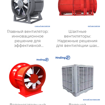
Главный вентилятор:
Шахтные
инновационное
вентиляторы:
решение для
Надежные решения
эффективной
для вентиляции шахт
вентиляции и
и подземных объектов
оптимизации работы
| Купить с доставкой
систем
Вспомогательный
Водяной