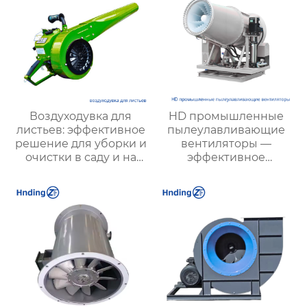
Воздуходувка для
HD промышленные
листьев: эффективное
пылеулавливающие
решение для уборки и
вентиляторы —
очистки в саду и на
эффективное
территории
подавление пыли и
тумана на
строительных и
производственных
объектах