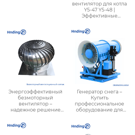
вентилятор для котла
Y5-47 Y5-48 |
Эффективные
вентиляторы для
промышленных
котлов | Для котлов с
углем разных типов
Энергоэффективный
Генератор снега –
безмоторный
Купить
вентилятор –
профессиональное
надежное решение
оборудование для
для вентиляции
создания
искусственного снега