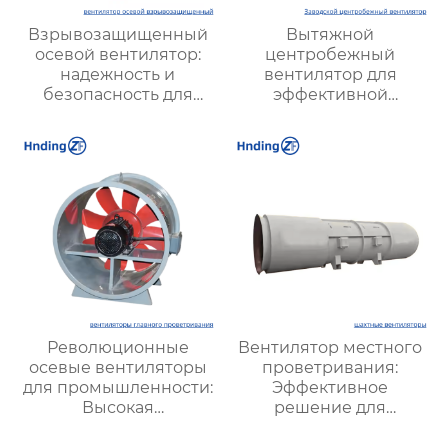
Взрывозащищенный
Вытяжной
осевой вентилятор:
центробежный
надежность и
вентилятор для
безопасность для
эффективной
опасных производств
вентиляции
помещений и
промышленных
объектов | Купить с
доставкой
Революционные
Вентилятор местного
осевые вентиляторы
проветривания:
для промышленности:
Эффективное
Высокая
решение для
эффективность и
улучшения качества
мощные решения для
воздуха и комфорта на