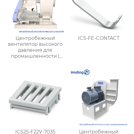
Центробежный
ICS-FE-CONTACT
вентилятор высокого
давления для
промышленности |
Высокая
эффективность,
надежность и
долговечность |
Купить вентиляцию
для металлургии,
химической и
горнодобывающей
промышленности
ICS25-F22V-7035
Центробежный