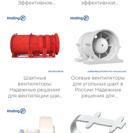
Эффективное
эффективной
решение для
вентиляции и
надежной вентиляции
оптимизации работы
систем
Шахтные
Осевые вентиляторы
вентиляторы:
для угольных шахт в
Надежные решения
России: Надежные
для вентиляции шахт
решения для
и подземных объектов
эффективной
| Купить с доставкой
вентиляции и
безопасности