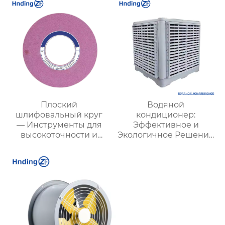
высокой точностью |
подземных туннелей
Профессиональные
решения для
полировки
поверхностей
Плоский
Водяной
шлифовальный круг
кондиционер:
— Инструменты для
Эффективное и
высокоточности и
Экологичное Решение
эффективности
для Охлаждения
обработки
Вашего Пространства