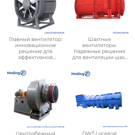
Главный вентилятор:
Шахтные
инновационное
вентиляторы:
решение для
Надежные решения
эффективной
для вентиляции шахт
вентиляции и
и подземных объектов
оптимизации работы
| Купить с доставкой
систем
Центробежный
DWT-I осевой