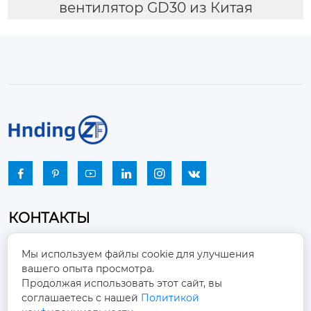
вентилятор GD30 из Китая






КОНТАКТЫ
Промышленный парк, город Наньцзяо,
Мы используем файлы cookie для улучшения
район Чжоуцунь, город Цзыбо, провинция

вашего опыта просмотра.
Шаньдун
Продолжая использовать этот сайт, вы
соглашаетесь с нашей
Политикой
winston-xu@hengdingfan.com
