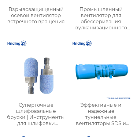
Взрывозащищенный
Промышленный
осевой вентилятор
вентилятор для
встречного вращения
обессеривания
вулканизационного
слоя, имеющийся в
наличии на складе
Суперточные
Эффективные и
шлифовальные
надежные
бруски | Инструменты
туннельные
для шлифовки
вентиляторы SDS и
дорожек
SDF для вентиляции
подшипников с
транспортных и