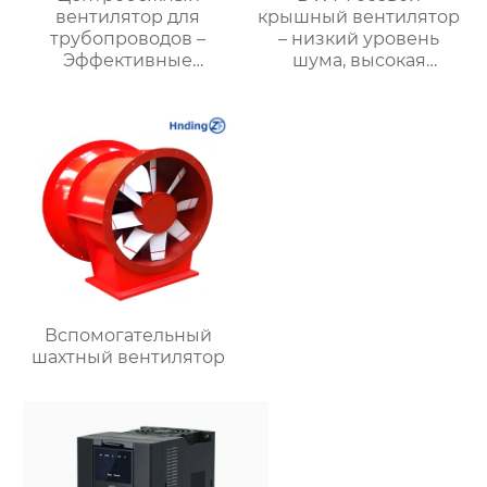
вентилятор для
крышный вентилятор
трубопроводов –
– низкий уровень
Эффективные
шума, высокая
решения для
производительность,
вентиляции |
пожарная
Hengding
безопасность и
Вентиляторы
энергоэффективность
Вспомогательный
шахтный вентилятор