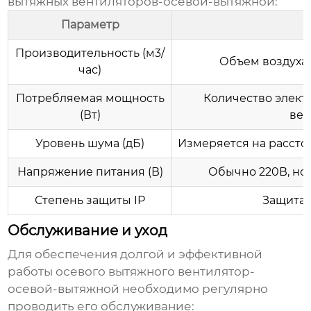
вытяжных
вентиляторов-осевой-вытяжной
:
Параметр
О
Производительность (м3/
Объем воздуха,
час)
Потребляемая мощность
Количество элект
(Вт)
вен
Уровень шума (дБ)
Измеряется на расстоя
Напряжение питания (В)
Обычно 220В, но 
Степень защиты IP
Защита 
Обслуживание и уход
Для обеспечения долгой и эффективной
работы осевого вытяжного
вентилятор-
осевой-вытяжной
необходимо регулярно
проводить его обслуживание: