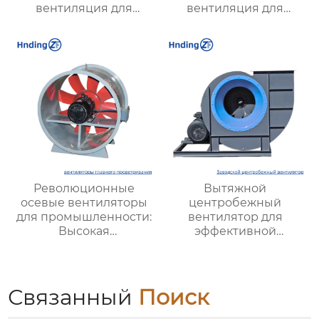
вентиляция для
вентиляция для
любых условий,
промышленных
эффективность и
объектов и офисных
удобство
помещений
Революционные
Вытяжной
осевые вентиляторы
центробежный
для промышленности:
вентилятор для
Высокая
эффективной
эффективность и
вентиляции
мощные решения для
помещений и
вентиляции
промышленных
объектов | Купить с
Связанный
Поиск
доставкой