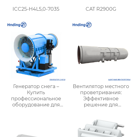
ICC25-H4L5,0-7035
CAT R2900G
Генератор снега –
Вентилятор местного
Купить
проветривания:
профессиональное
Эффективное
оборудование для
решение для
создания
улучшения качества
искусственного снега
воздуха и комфорта на
рабочих местах