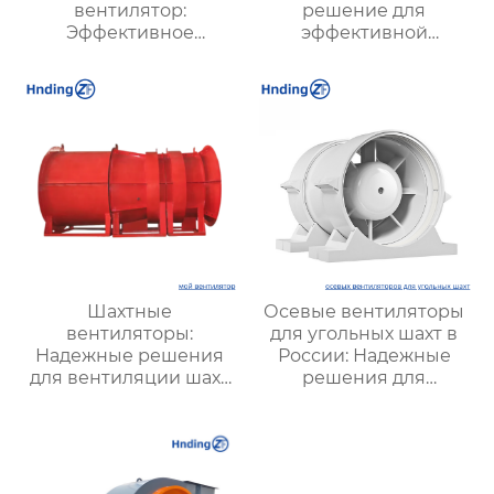
вентилятор:
решение для
Эффективное
эффективной
решение для
вентиляции и
надежной вентиляции
оптимизации работы
систем
Шахтные
Осевые вентиляторы
вентиляторы:
для угольных шахт в
Надежные решения
России: Надежные
для вентиляции шахт
решения для
и подземных объектов
эффективной
| Купить с доставкой
вентиляции и
безопасности