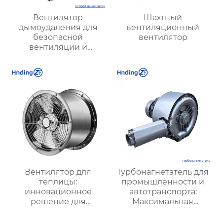
Вентилятор
Шахтный
дымоудаления для
вентиляционный
безопасной
вентилятор
вентиляции и
удаления дыма |
Высокая
эффективность и
надежность
Вентилятор для
Турбонагнетатель для
теплицы:
промышленности и
инновационное
автотранспорта:
решение для
Максимальная
оптимизации
эффективность и