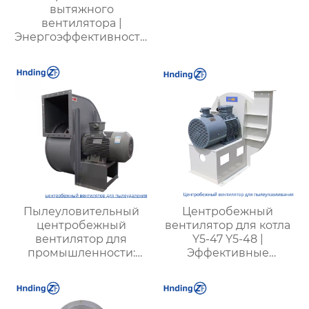
вытяжного
вентилятора |
Энергоэффективность,
низкий шум,
долговечность
Пылеуловительный
Центробежный
центробежный
вентилятор для котла
вентилятор для
Y5-47 Y5-48 |
промышленности:
Эффективные
эффективные
вентиляторы для
решения для очистки
промышленных
воздуха и повышения
котлов | Для котлов с
безопасности
углем разных типов