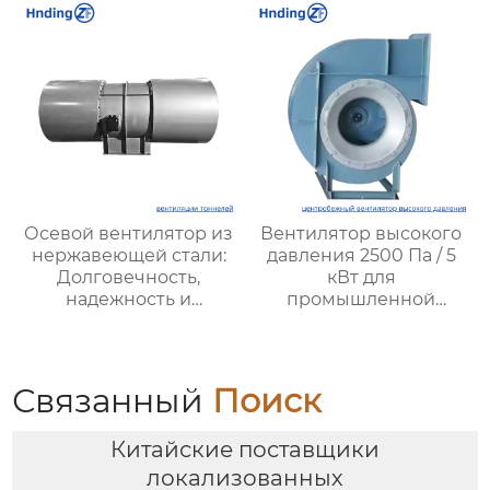
микроклимата в
надежность для
теплицах и
повышения давления
агропредприятиях
Осевой вентилятор из
Вентилятор высокого
нержавеющей стали:
давления 2500 Па / 5
Долговечность,
кВт для
надежность и
промышленной
эффективность для
вентиляции – Высокая
промышленности и
производительность,
коммунальных услуг
надежность и
энергоэффективность
Связанный
Поиск
от XYZ
Китайские поставщики
локализованных