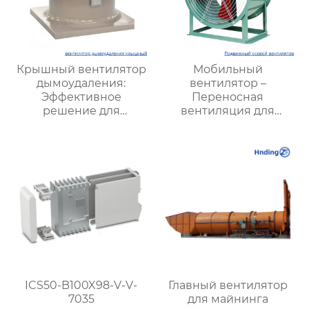
Крышный вентилятор
Мобильный
дымоудаления:
вентилятор –
Эффективное
Переносная
решение для
вентиляция для
безопасной
любых условий,
вентиляции зданий
эффективность и
удобство
ICS50-B100X98-V-V-
Главный вентилятор
7035
для майнинга