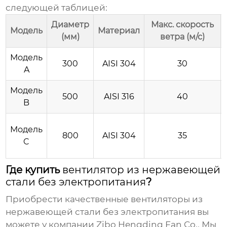
следующей таблицей:
Диаметр
Макс. скорость
Модель
Материал
(мм)
ветра (м/с)
Модель
300
AISI 304
30
A
Модель
500
AISI 316
40
B
Модель
800
AISI 304
35
C
Где купить
вентилятор из нержавеющей
стали без электропитания
?
Приобрести качественные
вентиляторы из
нержавеющей стали без электропитания
вы
можете у компании
Zibo Hengding Fan Co.
. Мы