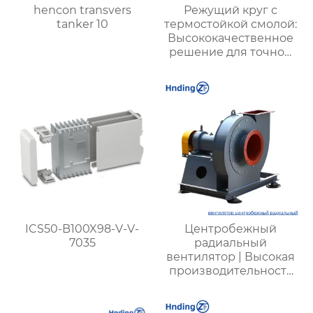
hencon transvers
Режущий круг с
tanker 10
термостойкой смолой:
Высококачественное
решение для точной
резки в
экстремальных
условиях
ICS50-B100X98-V-V-
Центробежный
7035
радиальный
вентилятор | Высокая
производительность
для промышленных
систем |
Энергоэффективные