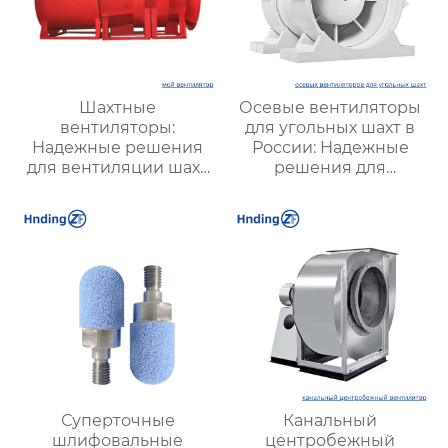
Шахтные
Осевые вентиляторы
вентиляторы:
для угольных шахт в
Надежные решения
России: Надежные
для вентиляции шахт
решения для
и подземных объектов
эффективной
| Купить с доставкой
вентиляции и
безопасности
Суперточные
Канальный
шлифовальные
центробежный