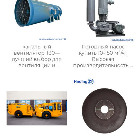
канальный
Роторный насос
вентилятор T30—
купить 10-150 м³/ч |
лучший выбор для
Высокая
вентиляции и
производительность и
воздухообмена в
надежность для
заводах, складах и
промышленности от
офисах, эффективный
XYZ
и надежный