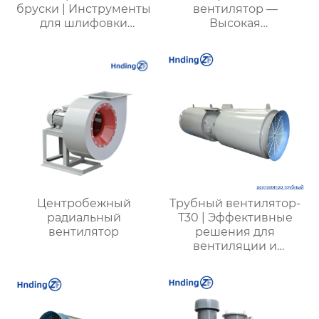
бруски | Инструменты
вентилятор —
для шлифовки
Высокая
дорожек
эффективность и
подшипников с
надежность для
высокой точностью |
вентиляции вашего
Профессиональные
бизнеса
решения для
полировки
поверхностей
Центробежный
Трубный вентилятор-
радиальный
T30 | Эффективные
вентилятор
решения для
вентиляции и
охлаждения |
Прочные и надежные
системы вентиляции