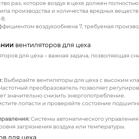
во раз, которое воздух в цехе должен полностью 
ипа производства и количества вредных веществ в
8.
эффициентом воздухообмена 7, требуемая произв
ании
вентиляторов для цеха
яторов для цеха
– важная задача, позволяющая сн
:
Выбирайте
вентиляторы для цеха
с высоким кл
Частотный преобразователь позволяет регулиров
яет значительно снизить энергопотребление.
стите лопасти и проверяйте состояние подшипн
правления:
Системы автоматического управления
ровня загрязнения воздуха или температуры.
ов для цеха