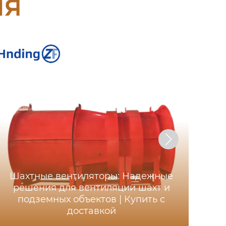
ия
Шахтные вентиляторы: Надежные
Ос
решения для вентиляции шахт и
ша
подземных объектов | Купить с
д
доставкой