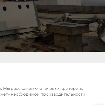
ы. Мы расскажем о ключевых критериях
асчету необходимой производительности