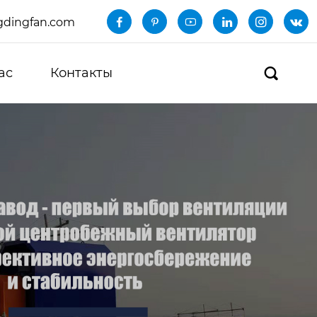
dingfan.com






ас
Контакты
