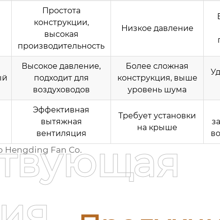
Простота
конструкции,
Низкое давление
высокая
производительность
Высокое давление,
Более сложная
У
ый
подходит для
конструкция, выше
воздуховодов
уровень шума
Эффективная
Требует установки
вытяжная
з
на крыше
вентиляция
во
ствующая
 Hengding Fan Co.
ия