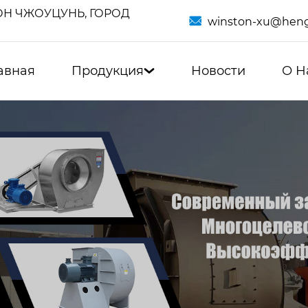
Н ЧЖОУЦУНЬ, ГОРОД

winston-xu@heng
авная
Продукция
Новости
О Н
