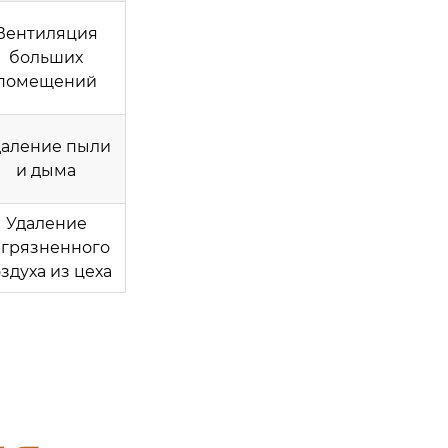
Вентиляция
больших
помещений
даление пыли
и дыма
Удаление
агрязненного
здуха из цеха