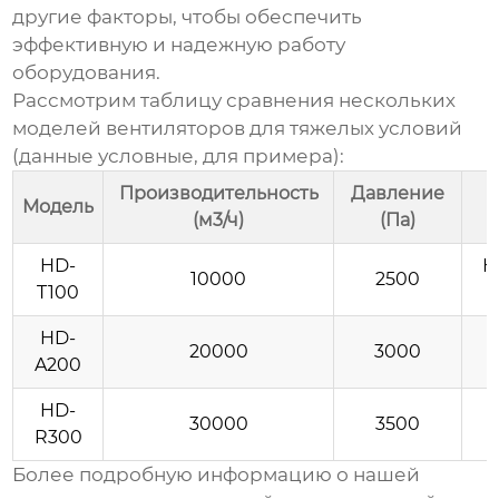
другие факторы, чтобы обеспечить
эффективную и надежную работу
оборудования.
Рассмотрим таблицу сравнения нескольких
моделей
вентиляторов для тяжелых условий
(данные условные, для примера):
Производительность
Давление
Модель
(м3/ч)
(Па)
HD-
Н
10000
2500
T100
HD-
У
20000
3000
A200
HD-
30000
3500
R300
Более подробную информацию о нашей