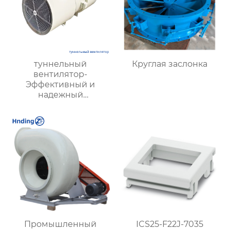
туннельный
Круглая заслонка
вентилятор-
Эффективный и
надежный
туннельный струйный
вентилятор SDS и
туннельный осевой
вентилятор SDF —
идеальное решение
для туннельной
вентиляции.
Промышленный
ICS25-F22J-7035