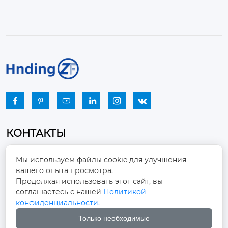






КОНТАКТЫ
Промышленный парк, город Наньцзяо,
Мы используем файлы cookie для улучшения
район Чжоуцунь, город Цзыбо, провинция

вашего опыта просмотра.
Шаньдун
Продолжая использовать этот сайт, вы
соглашаетесь с нашей
Политикой
winston-xu@hengdingfan.com

конфиденциальности.
Только необходимые
+86-13806434669
