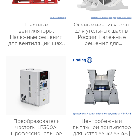
Шахтные
Осевые вентиляторы
вентиляторы:
для угольных шахт в
Надежные решения
России: Надежные
для вентиляции шахт
решения для
и подземных объектов
эффективной
| Купить с доставкой
вентиляции и
безопасности
Преобразователь
Центробежный
частоты LP300A:
вытяжной вентилятор
Профессиональное
для котла Y5-47 Y5-48 |