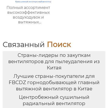
Полный ассортимент
высокоэффективных
воздуходувок и
вытяжных
вентиляторов,
предназначенных для
вентиляции на
тепловых
Связанный
Поиск
электростанциях и в
шахтах, включает 12
Страны-лидеры по закупкам
моделей
вентиляторов для пылеудаления из
Китая
Лучшие страны-покупатели для
FBCDZ горнодобывающей главный
вытяжной вентилятор в Китае
Центробежный сушильный
радиальный вентилятор