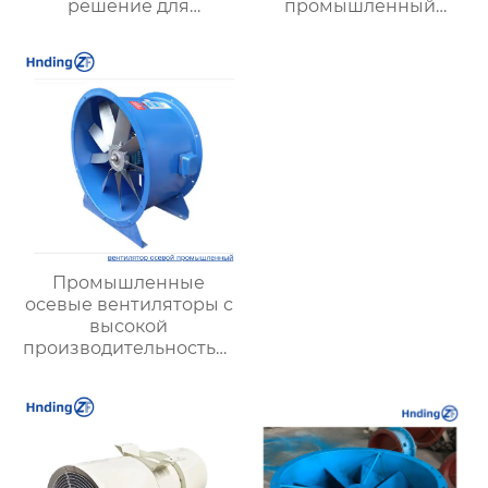
решение для
промышленный
промышленной
вытяжной вентилятор
автоматизации
для котла |
высокоэффективный
вытяжной вентилятор
для удаления пыли |
подходит для угля
любого качества
Промышленные
осевые вентиляторы с
высокой
производительностью:
максимальная
эффективность для
сложных условий