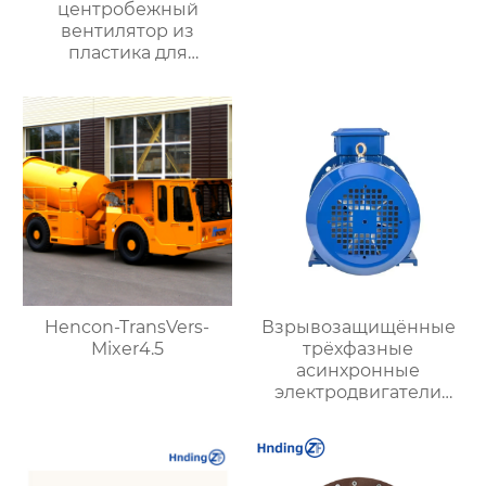
центробежный
вентилятор из
пластика для
агрессивных сред
Hencon-TransVers-
Взрывозащищённые
Mixer4.5
трёхфазные
асинхронные
электродвигатели
серии YBX3 (Ex d)