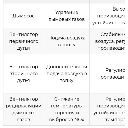
Высок
Удаление
Дымосос
производите
дымовых газов
устойчивость 
Вентилятор
Стабильны
Подача воздуха
первичного
воздуха, рег
в топку
дутья
производит
Вентилятор
Дополнительная
Регулир
вторичного
подача воздуха в
производит
дутья
топку
Вентилятор
Снижение
Регулир
рециркуляции
температуры
производите
дымовых
горения и
устойчивость
газов
выбросов NOx
темпера