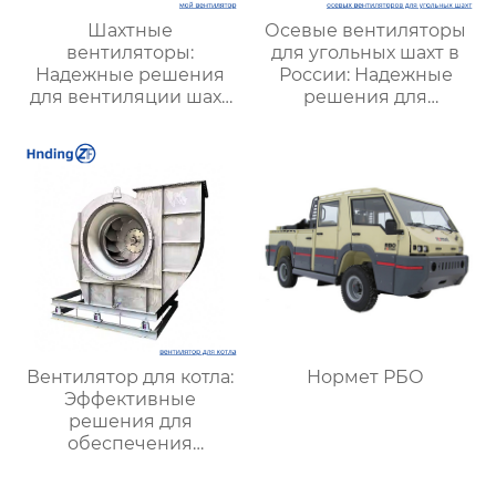
Шахтные
Осевые вентиляторы
вентиляторы:
для угольных шахт в
Надежные решения
России: Надежные
для вентиляции шахт
решения для
и подземных объектов
эффективной
| Купить с доставкой
вентиляции и
безопасности
Вентилятор для котла:
Нормет РБО
Эффективные
решения для
обеспечения
стабильной работы
котлов в