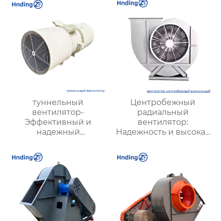
туннельный
Центробежный
вентилятор-
радиальный
Эффективный и
вентилятор:
надежный
Надежность и высокая
туннельный струйный
производительность
вентилятор SDS и
для промышленной
туннельный осевой
вентиляции и
вентилятор SDF —
охлаждения
идеальное решение
для туннельной
вентиляции.