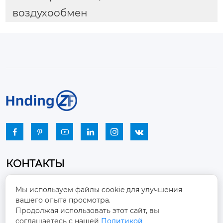
воздухообмен






КОНТАКТЫ
Промышленный парк, город Наньцзяо,
Мы используем файлы cookie для улучшения
район Чжоуцунь, город Цзыбо, провинция

вашего опыта просмотра.
Шаньдун
Продолжая использовать этот сайт, вы
соглашаетесь с нашей
Политикой