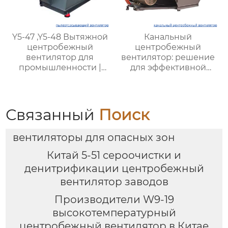
Y5-47 ,Y5-48 Вытяжной
Канальный
центробежный
центробежный
вентилятор для
вентилятор: решение
промышленности |
для эффективной
Промышленные
вентиляции
вентиляторы для
котлов | Эффективные
системы удаления
Связанный
Поиск
пыли и газа | Для всех
типов угля
вентиляторы для опасных зон
Китай 5-51 сероочистки и
денитрификации центробежный
вентилятор заводов
Производители W9-19
высокотемпературный
центробежный вентилятор в Китае