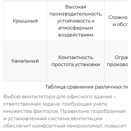
Высокая
производительность,
Сложнос
Крышный
устойчивость к
и обсл
атмосферным
воздействиям
Компактность,
Огран
Канальный
простота установки
производ
Таблица сравнения различных ти
Выбор
вентилятора для офисного здания
–
ответственная задача, требующая учета
множества факторов. Правильно подобранная
и установленная система вентиляции
обеспечит комфортный микроклимат, повысит