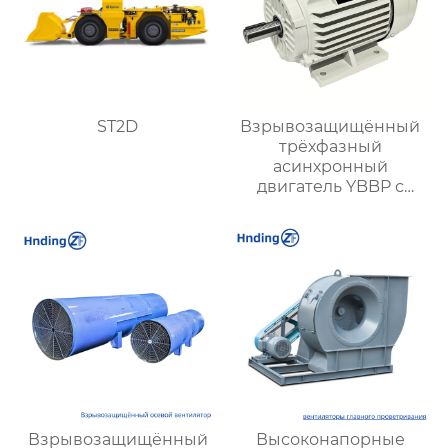
ST2D
Взрывозащищённый
трёхфазный
асинхронный
двигатель YBBP с
частотным
регулированием
Взрывозащищённый
Высоконапорные