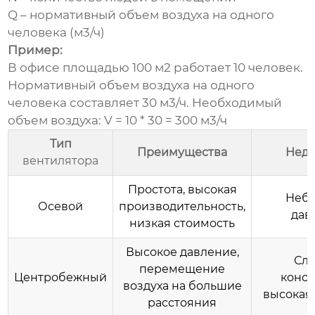
Q – нормативный объем воздуха на одного
человека (м3/ч)
Пример:
В офисе площадью 100 м2 работает 10 человек.
Нормативный объем воздуха на одного
человека составляет 30 м3/ч. Необходимый
объем воздуха: V = 10 * 30 = 300 м3/ч
Тип
Преимущества
Недо
вентилятора
Простота, высокая
Неб
Осевой
производительность,
дав
низкая стоимость
Высокое давление,
Сл
перемещение
Центробежный
конст
воздуха на большие
высокая
расстояния