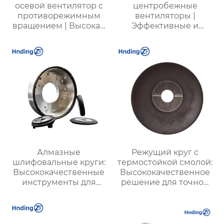
осевой вентилятор с
центробежные
противорежимным
вентиляторы |
вращением | Высокая
Эффективные и
безопасность,
энергоэкономичные
эффективность и
решения для
долговечность
металлургии,
горнодобывающей и
химической
промышленности
Алмазные
Режущий круг с
шлифовальные круги:
термостойкой смолой:
Высококачественные
Высококачественное
инструменты для
решение для точной
точной обработки
резки в
твердых материалов
экстремальных
условиях