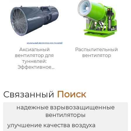
Аксиальный
Распылительный
вентилятор для
вентилятор
туннелей:
Эффективное
решение для
вентиляции
подземных объектов и
шахт
Связанный
Поиск
надежные взрывозащищенные
вентиляторы
улучшение качества воздуха