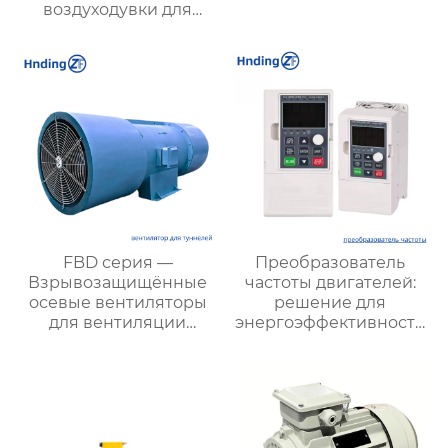
воздуходувки для
стабильной работы
оборудования
FBD серия —
Преобразователь
Взрывозащищённые
частоты двигателей:
осевые вентиляторы
решение для
для вентиляции
энергоэффективности
туннелей и
и надежности
подземных объектов:
эффективные и
энергоэкономичные
решения