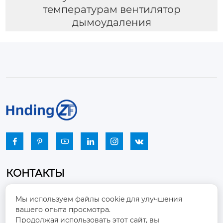
температурам вентилятор
дымоудаления






КОНТАКТЫ
Промышленный парк, город Наньцзяо,
Мы используем файлы cookie для улучшения
район Чжоуцунь, город Цзыбо, провинция

вашего опыта просмотра.
Шаньдун
Продолжая использовать этот сайт, вы