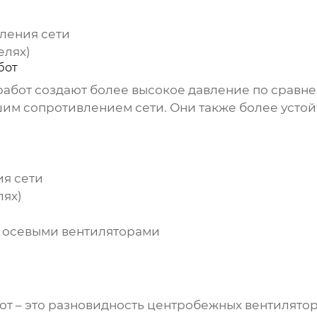
ления сети
елях)
бот
работ
создают более высокое давление по сравне
шим сопротивлением сети. Они также более усто
ия сети
лях)
с осевыми вентиляторами
от
– это разновидность центробежных вентилятор