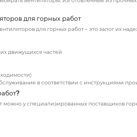
 выбирать вентиляторы, изготовленные из прочн
яторов для горных работ
ентиляторов для горных работ
– это залог их над
гих движущихся частей
бходимости)
бслуживание в соответствии с инструкциями про
работ
?
т
можно у специализированных поставщиков горн