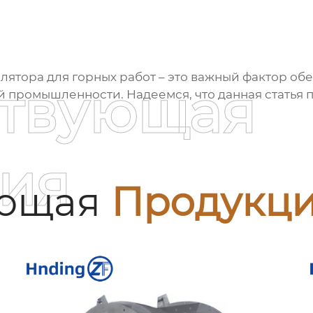
лятора для горных работ
– это важный фактор об
ствующая
промышленности. Надеемся, что данная статья по
ия
ующая
Продукц