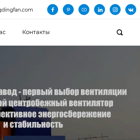
dingfan.com






ас
Контакты
