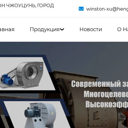
Н ЧЖОУЦУНЬ, ГОРОД

winston-xu@heng
авная
Продукция
Новости
О Н
