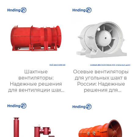
решение для
вентиляции и
надежной вентиляции
оптимизации работы
систем
Шахтные
Осевые вентиляторы
вентиляторы:
для угольных шахт в
Надежные решения
России: Надежные
для вентиляции шахт
решения для
и подземных объектов
эффективной
| Купить с доставкой
вентиляции и
безопасности