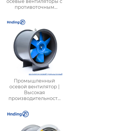
осевые вентиляторы с
противоточным
направлением для
шахт:
высокоэффективное и
экономичное
решение для
вентиляции
Промышленный
осевой вентилятор |
Высокая
производительность
для промышленных
объектов |
Энергоэффективные
системы вентиляции