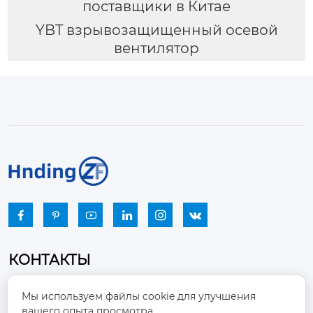
поставщики в Китае
YBT взрывозащищенный осевой
вентилятор






КОНТАКТЫ
Промышленный парк, город Наньцзяо,
Мы используем файлы cookie для улучшения
район Чжоуцунь, город Цзыбо, провинция

вашего опыта просмотра.