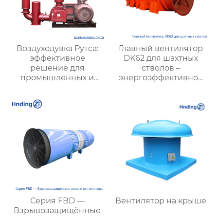
Воздуходувка Рутса:
Главный вентилятор
эффективное
DK62 для шахтных
решение для
стволов –
промышленных и
энергоэффективное
коммунальных нужд
решение для
вентиляции шахт
Серия FBD —
Вентилятор на крыше
Взрывозащищённые