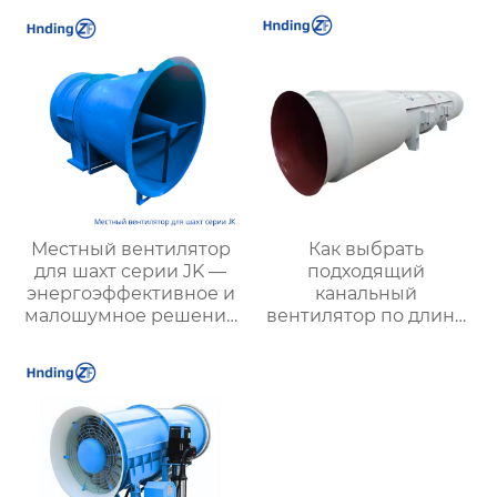
работы при
температуре до 950℃
Местный вентилятор
Как выбрать
для шахт серии JK —
подходящий
энергоэффективное и
канальный
малошумное решение
вентилятор по длине
для подземной
трубопровода с
вентиляции
защитой IP55 и
классом изоляции H