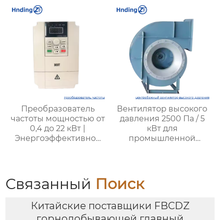
воздухообмена и
энергосбережения
Преобразователь
Вентилятор высокого
частоты мощностью от
давления 2500 Па / 5
0,4 до 22 кВт |
кВт для
Энергоэффективное
промышленной
решение для
вентиляции – Высокая
промышленности
производительность,
надежность и
энергоэффективность
Связанный
Поиск
от XYZ
Китайские поставщики FBCDZ
горнодобывающей главный