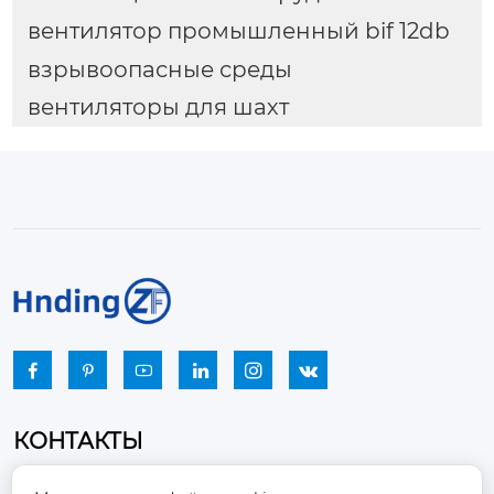
вентилятор промышленный bif 12db
взрывоопасные среды
вентиляторы для шахт






КОНТАКТЫ
Промышленный парк, город Наньцзяо,