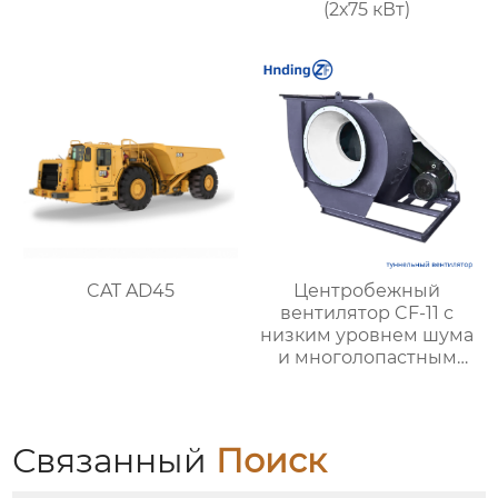
(2х75 кВт)
CAT AD45
Центробежный
вентилятор CF-11 с
низким уровнем шума
и многолопастным
колесом —
эффективное
решение для
вентиляции и
Связанный
Поиск
вытяжки на кухне