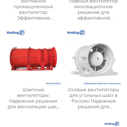
Вытяжной
Главный вентилятор:
промышленный
инновационное
вентилятор:
решение для
Эффективное
эффективной
решение для
вентиляции и
надежной вентиляции
оптимизации работы
систем
Шахтные
Осевые вентиляторы
вентиляторы:
для угольных шахт в
Надежные решения
России: Надежные
для вентиляции шахт
решения для
и подземных объектов
эффективной
| Купить с доставкой
вентиляции и
безопасности