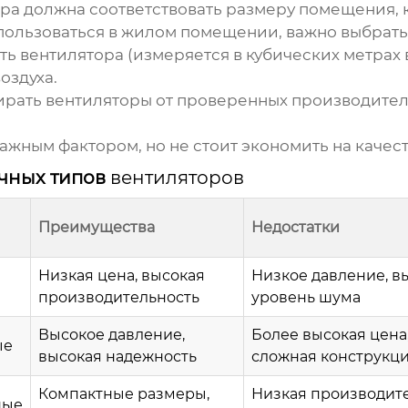
ора
должна соответствовать размеру помещения, 
пользоваться в жилом помещении, важно выбрать
ть
вентилятора
(измеряется в кубических метрах 
оздуха.
ирать
вентиляторы
от проверенных производителе
ажным фактором, но не стоит экономить на качест
ичных типов
вентиляторов
Преимущества
Недостатки
Низкая цена, высокая
Низкое давление, в
производительность
уровень шума
Высокое давление,
Более высокая цена
ые
высокая надежность
сложная конструкц
Компактные размеры,
Низкая производите
ные