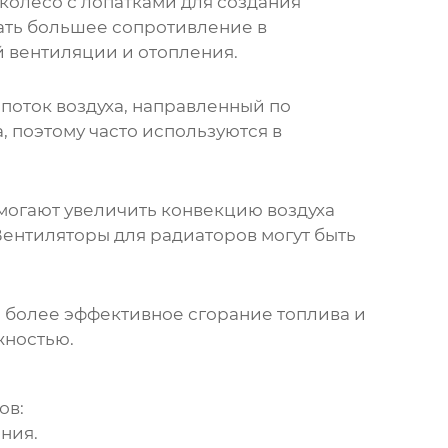
колесо с лопатками для создания
ать большее сопротивление в
й вентиляции и отопления.
поток воздуха, направленный по
 поэтому часто используются в
могают увеличить конвекцию воздуха
Вентиляторы
для радиаторов могут быть
я более эффективное сгорание топлива и
жностью.
ов:
ния.