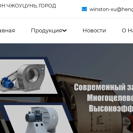
Н ЧЖОУЦУНЬ, ГОРОД

winston-xu@heng
авная
Продукция
Новости
О Н
