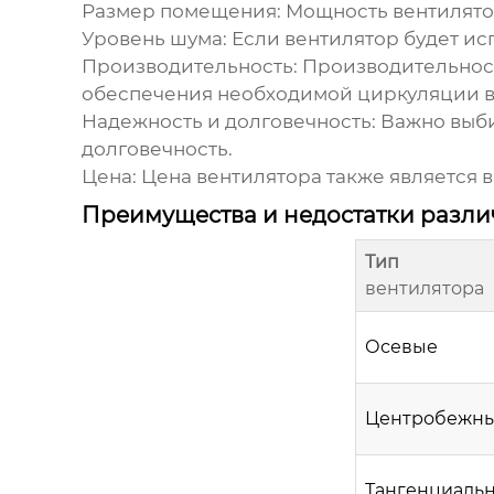
Размер помещения:
Мощность
вентилят
Уровень шума:
Если
вентилятор
будет ис
Производительность:
Производительнос
обеспечения необходимой циркуляции в
Надежность и долговечность:
Важно выб
долговечность.
Цена:
Цена
вентилятора
также является в
Преимущества и недостатки разл
Тип
вентилятора
Осевые
Центробежн
Тангенциаль