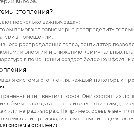
терии выбора.
темы отопления
?
ают несколько важных задач:
торы
помогают равномерно распределить теплый 
атуру в помещении.
ивного распределения тепла,
вентилятор
позволя
 экономии энергии и снижению коммунальных пла
ература в помещении создает более комфортные 
топления
в для системы отопления
, каждый из которых пр
ия
страненный тип
вентиляторов
. Они состоят из ло
х объемов воздуха с относительно низким давл
дах или на радиаторах. Например, осевые
вентил
ются высокой производительностью и надежность
для системы отопления