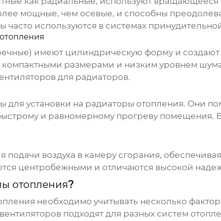
естные как радиальные, используют вращающееся 
олее мощные, чем осевые, и способны преодолев
ры
часто используются в системах принудительно
 отопления
ечные) имеют цилиндрическую форму и создают 
я компактными размерами и низким уровнем шума,
ентиляторов
для радиаторов.
 для установки на радиаторы отопления. Они по
е быстрому и равномерному прогреву помещения.
я подачи воздуха в камеру сгорания, обеспечива
ются центробежными и отличаются высокой наде
мы отопления
?
топления
необходимо учитывать несколько фактор
вентиляторов
подходят для разных систем отопле