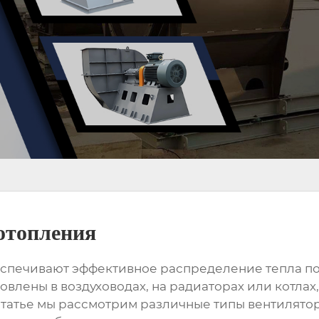
отопления
спечивают эффективное распределение тепла по
новлены в воздуховодах, на радиаторах или котлах
 статье мы рассмотрим различные типы
вентилято