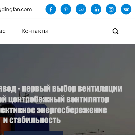
dingfan.com






ас
Контакты
