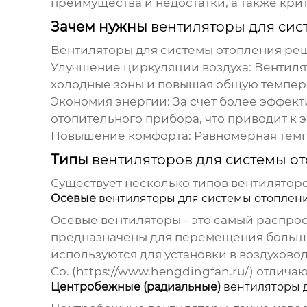
преимущества и недостатки, а также кри
Зачем нужны
вентиляторы для сис
Вентиляторы для системы отопления
реш
Улучшение циркуляции воздуха:
Вентиля
холодные зоны и повышая общую темпер
Экономия энергии:
За счет более эффект
отопительного прибора, что приводит к
Повышение комфорта:
Равномерная темп
Типы
вентиляторов для системы о
Существует несколько типов
вентиляторо
Осевые
вентиляторы для системы отоплен
Осевые
вентиляторы
- это самый распро
предназначены для перемещения больши
используются для установки в воздухово
Co. (
https://www.hengdingfan.ru/
) отлича
Центробежные (радиальные)
вентиляторы 