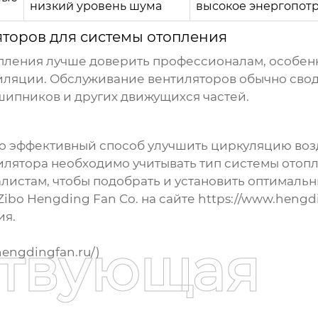
низкий уровень шума
высокое энергопот
яторов для системы отопления
опления
лучше доверить профессионалам, особенн
тиляции. Обслуживание
вентиляторов
обычно свод
дшипников и других движущихся частей.
то эффективный способ улучшить циркуляцию воз
илятора
необходимо учитывать тип системы отоп
алистам, чтобы подобрать и установить оптималь
Zibo Hengding Fan Co. на сайте
https://www.hengdi
ия.
ствующая
hengdingfan.ru/
)