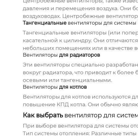
Центробежные
вентиляторы
, также изв
давления и перемещения воздуха. Они б
воздуховодах. Центробежные
вентилято
Тангенциальные
вентиляторы для системы
Тангенциальные
вентиляторы
(или попер
касательной к цилиндру. Они отличаютс
небольших помещениях или в качестве
в
Вентиляторы
для радиаторов
Эти
вентиляторы
специально разработаны
вокруг радиатора, что приводит к боле
осевыми или тангенциальными.
Вентиляторы
для котлов
Вентиляторы
для котлов используются дл
повышение КПД котла. Они обычно явля
Как выбрать
вентилятор для систе
При выборе
вентилятора для системы о
Тип системы отопления:
Различные типы