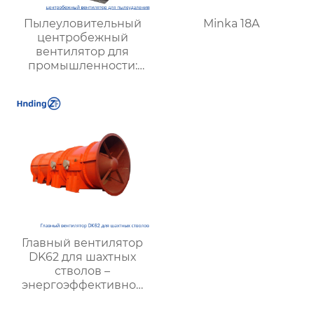
Пылеуловительный
Minka 18A
центробежный
вентилятор для
промышленности:
эффективные
решения для очистки
воздуха и повышения
безопасности
Главный вентилятор
DK62 для шахтных
стволов –
энергоэффективное
решение для
вентиляции шахт