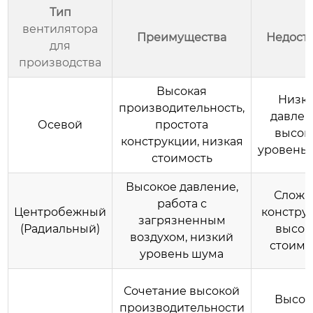
Тип
вентилятора
Преимущества
Недост
для
производства
Высокая
Низк
производительность,
давлен
Осевой
простота
высок
конструкции, низкая
уровень
стоимость
Высокое давление,
Сложн
работа с
Центробежный
конструк
загрязненным
(Радиальный)
высок
воздухом, низкий
стоимо
уровень шума
Сочетание высокой
Высок
производительности