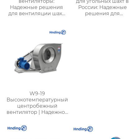
вентиляторы:
для угольных шахт в
Надежные решения
России: Надежные
для вентиляции шахт
решения для
и подземных объектов
эффективной
| Купить с доставкой
вентиляции и
безопасности
W9-19
Высокотемпературный
центробежный
вентилятор | Надежное
оборудование для
работы при
температуре до 950℃