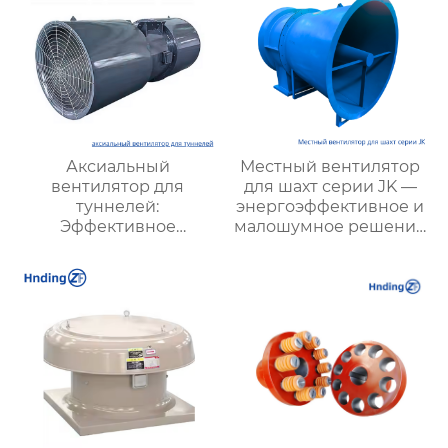
Аксиальный
Местный вентилятор
вентилятор для
для шахт серии JK —
туннелей:
энергоэффективное и
Эффективное
малошумное решение
решение для
для подземной
вентиляции
вентиляции
подземных объектов и
шахт