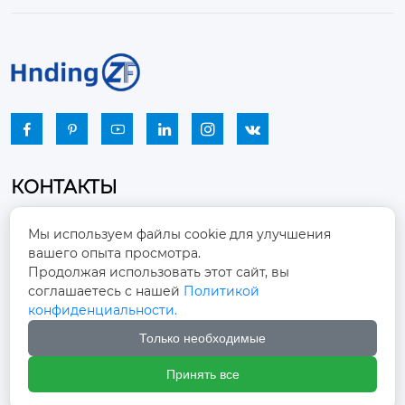






КОНТАКТЫ
Промышленный парк, город Наньцзяо,
Мы используем файлы cookie для улучшения
район Чжоуцунь, город Цзыбо, провинция

вашего опыта просмотра.
Шаньдун
Продолжая использовать этот сайт, вы
соглашаетесь с нашей
Политикой
winston-xu@hengdingfan.com

конфиденциальности.
Только необходимые
+86-13806434669

Принять все
+86 13806434669
