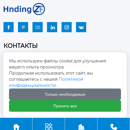






КОНТАКТЫ
Промышленный парк, город Наньцзяо,
Мы используем файлы cookie для улучшения
район Чжоуцунь, город Цзыбо, провинция

вашего опыта просмотра.
Шаньдун
Продолжая использовать этот сайт, вы
соглашаетесь с нашей
Политикой
winston-xu@hengdingfan.com

конфиденциальности.
Только необходимые
+86-13806434669

Принять все
+86 13806434669




