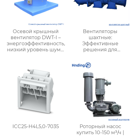
Осевой крышный
Вентиляторы
вентилятор DWT-I –
шахтные:
энергоэффективность,
Эффективные
низкий уровень шума,
решения для
пожарная
безопасности и
безопасность и
производительности
взрывозащита
в горной
промышленности
ICC25-H4L5,0-7035
Роторный насос
купить 10-150 м³/ч |