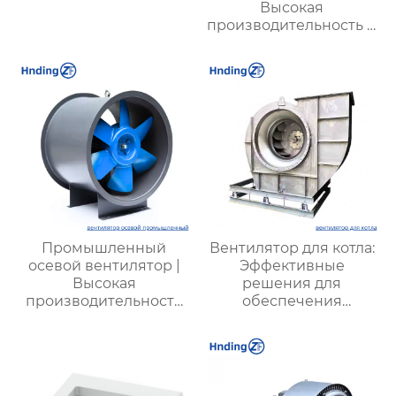
Высокая
производительность и
надежность для
промышленности от
XYZ
Промышленный
Вентилятор для котла:
осевой вентилятор |
Эффективные
Высокая
решения для
производительность
обеспечения
для промышленных
стабильной работы
объектов |
котлов в
Энергоэффективные
промышленности
системы вентиляции