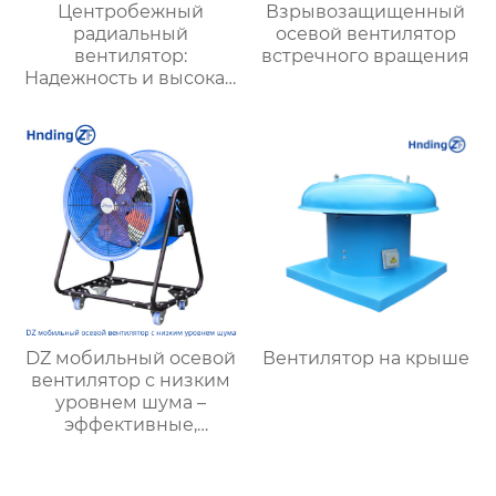
Центробежный
Взрывозащищенный
радиальный
осевой вентилятор
вентилятор:
встречного вращения
Надежность и высокая
производительность
для промышленной
вентиляции и
охлаждения
DZ мобильный осевой
Вентилятор на крыше
вентилятор с низким
уровнем шума –
эффективные,
экономичные и
малошумные
решения для