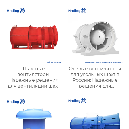
решение для
вентиляции и
надежной вентиляции
оптимизации работы
систем
Шахтные
Осевые вентиляторы
вентиляторы:
для угольных шахт в
Надежные решения
России: Надежные
для вентиляции шахт
решения для
и подземных объектов
эффективной
| Купить с доставкой
вентиляции и
безопасности