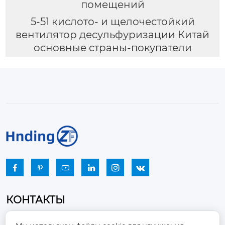
помещений
5-51 кислото- и щелочестойкий
вентилятор десульфуризации Китай
основные страны-покупатели






КОНТАКТЫ
Промышленный парк, город Наньцзяо,