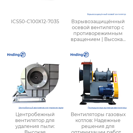
ICS50-C100X12-7035
Взрывозащищённый
осевой вентилятор с
противорежимным
вращением | Высокая
безопасность,
эффективность и
долговечность
Центробежный
Вентиляторы газовых
вентилятор для
котлов: Надежные
удаления пыли:
решения для
Высокая
оптимизации работы