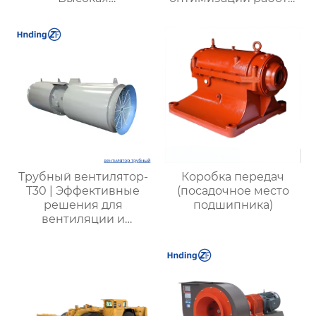
эффективность,
отопительных систем
надежность и
инновационные
технологии для
промышленных
систем очистки
воздуха
Трубный вентилятор-
Коробка передач
T30 | Эффективные
(посадочное место
решения для
подшипника)
вентиляции и
охлаждения |
Прочные и надежные
системы вентиляции