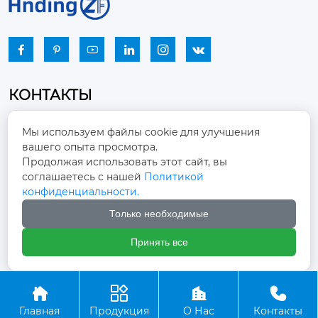






КОНТАКТЫ
Промышленный парк, город Наньцзяо,
Мы используем файлы cookie для улучшения
район Чжоуцунь, город Цзыбо, провинция

вашего опыта просмотра.
Шаньдун
Продолжая использовать этот сайт, вы
соглашаетесь с нашей
Политикой
winston-xu@hengdingfan.com

конфиденциальности.
Только необходимые
+86-13806434669

Принять все
+86 13806434669





Главная
Продукция
О Нас
Контакты
Copyright ©ООО Зибо Хенгдин Вентилятор