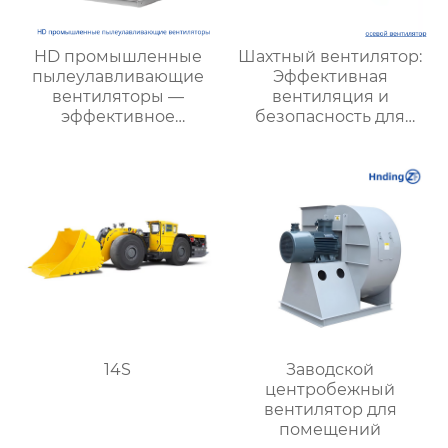
HD промышленные
Шахтный вентилятор:
пылеулавливающие
Эффективная
вентиляторы —
вентиляция и
эффективное
безопасность для
подавление пыли и
подземных работ
тумана на
строительных и
производственных
объектах
14S
Заводской
центробежный
вентилятор для
помещений