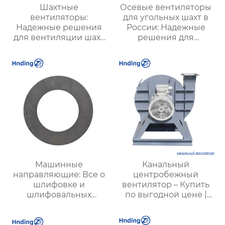
Шахтные
Осевые вентиляторы
вентиляторы:
для угольных шахт в
Надежные решения
России: Надежные
для вентиляции шахт
решения для
и подземных объектов
эффективной
| Купить с доставкой
вентиляции и
безопасности
Машинные
Канальный
направляющие: Все о
центробежный
шлифовке и
вентилятор – Купить
шлифовальных
по выгодной цене |
инструментах для
Применение и
машиностроения
характеристики