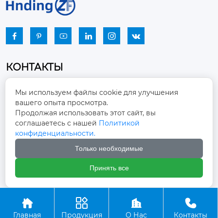






КОНТАКТЫ
Промышленный парк, город Наньцзяо,
Мы используем файлы cookie для улучшения
район Чжоуцунь, город Цзыбо, провинция

вашего опыта просмотра.
Шаньдун
Продолжая использовать этот сайт, вы
соглашаетесь с нашей
Политикой
winston-xu@hengdingfan.com

конфиденциальности.
Только необходимые
+86-13806434669

Принять все
+86 13806434669





Главная
Продукция
О Нас
Контакты
Copyright ©ООО Зибо Хенгдин Вентилятор