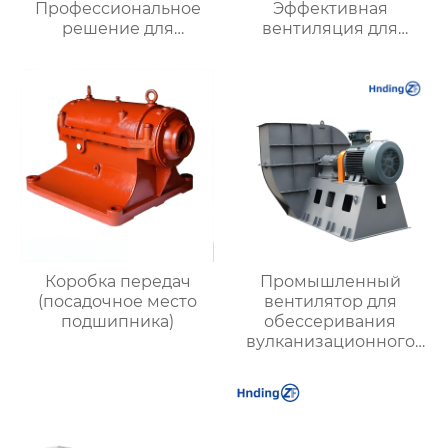
Профессиональное
Эффективная
решение для
вентиляция для
промышленной
промышленных
автоматизации
объектов и офисных
помещений
Коробка передач
Промышленный
(посадочное место
вентилятор для
подшипника)
обессеривания
вулканизационного
слоя, имеющийся в
наличии на складе