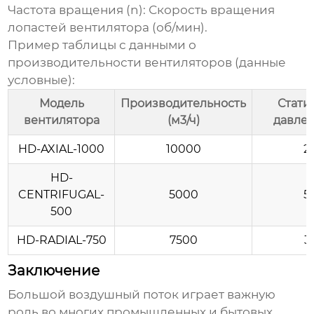
Частота вращения (n):
Скорость вращения
лопастей вентилятора (об/мин).
Пример таблицы с данными о
производительности вентиляторов (данные
условные):
Модель
Производительность
Стати
вентилятора
(м3/ч)
давлен
HD-AXIAL-1000
10000
2
HD-
CENTRIFUGAL-
5000
5
500
HD-RADIAL-750
7500
3
Заключение
Большой воздушный поток
играет важную
роль во многих промышленных и бытовых