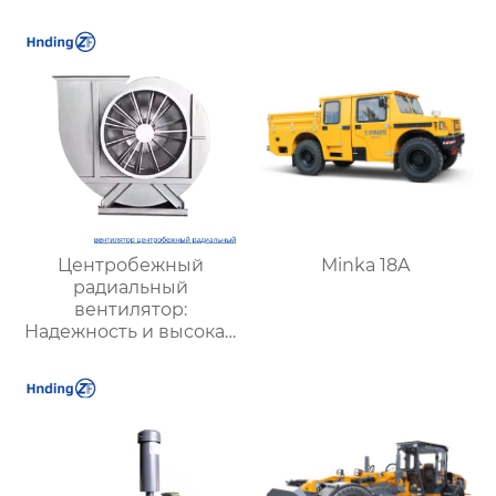
и подземных объектов
эффективной
| Купить с доставкой
вентиляции и
безопасности
Центробежный
Minka 18A
радиальный
вентилятор:
Надежность и высокая
производительность
для промышленной
вентиляции и
охлаждения