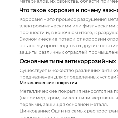
материалов, их свойства, области приме
Что такое коррозия и почему важ
Коррозия – это процесс разрушения мет
электрохимическими или физическими ф
прочности и, в конечном итоге, к разру
Экономические потери от коррозии огро
остановку производства и другие негати
защиты различных отраслей промышленн
Основные типы антикоррозийных 
Существует множество различных
антик
предназначен для определенных условий
Металлические покрытия
Металлические покрытия наносятся на п
(например, хром, никель) или жертвенны
первыми, защищая основной металл.
Цинкование:
Один из самых распростран
повреждении покрытия.