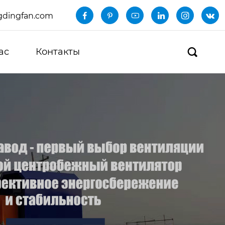
dingfan.com






ас
Контакты
