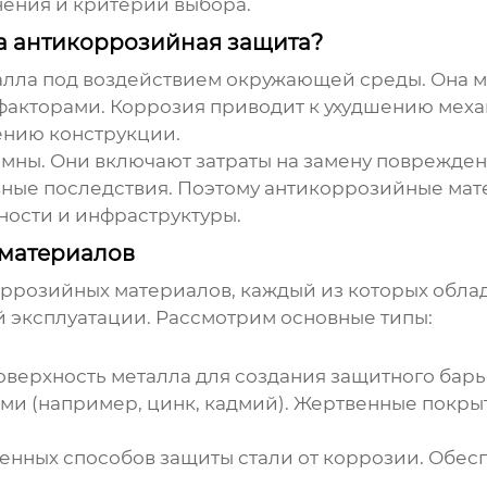
нения и критерии выбора.
на антикоррозийная защита?
алла под воздействием окружающей среды. Она м
акторами. Коррозия приводит к ухудшению меха
шению конструкции.
мны. Они включают затраты на замену поврежден
вные последствия. Поэтому
антикоррозийные мат
ости и инфраструктуры.
материалов
оррозийных материалов
, каждый из которых обл
 эксплуатации. Рассмотрим основные типы:
оверхность металла для создания защитного барь
ми (например, цинк, кадмий). Жертвенные покрыт
енных способов защиты стали от коррозии. Обес