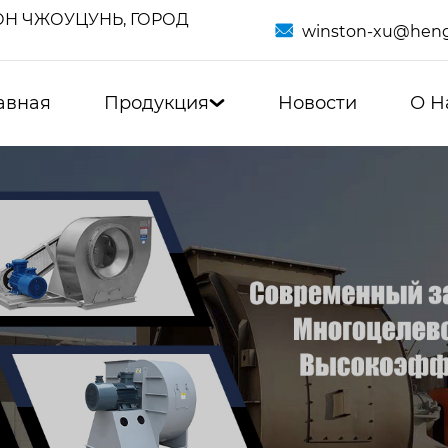
Н ЧЖОУЦУНЬ, ГОРОД

winston-xu@heng
авная
Продукция
Новости
О Н
