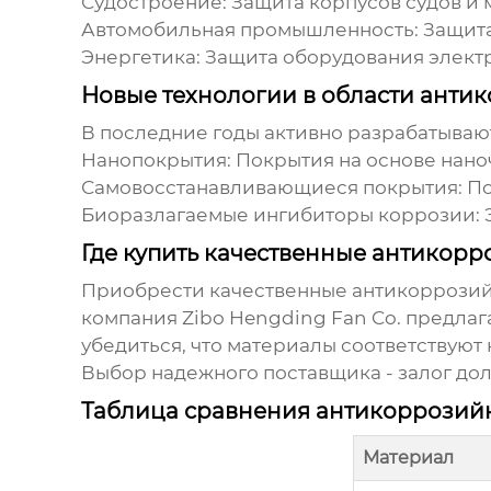
Судостроение:
Защита корпусов судов и 
Автомобильная промышленность:
Защита
Энергетика:
Защита оборудования электр
Новые технологии в области анти
В последние годы активно разрабатываю
Нанопокрытия:
Покрытия на основе нано
Самовосстанавливающиеся покрытия:
По
Биоразлагаемые ингибиторы коррозии:
Где купить качественные антикор
Приобрести качественные
антикоррози
компания
Zibo Hengding Fan Co.
предлага
убедиться, что материалы соответствуют
Выбор надежного поставщика - залог до
Таблица сравнения антикоррозий
Материал