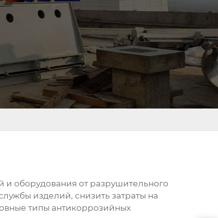
й и оборудования от разрушительного
лужбы изделий, снизить затраты на
сновные типы антикоррозийных