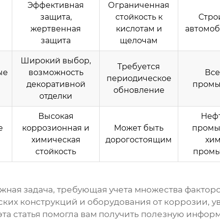
Эффективная
Ограниченная
защита,
стойкость к
Стро
жертвенная
кислотам и
автомоб
защита
щелочам
Широкий выбор,
Требуется
ые
возможность
Все
периодическое
декоративной
промы
обновление
отделки
Высокая
Неф
е
коррозионная и
Может быть
промы
химическая
дорогостоящим
хим
стойкость
промы
ажная задача, требующая учета множества фактор
ких конструкций и оборудования от коррозии, ув
 эта статья помогла вам получить полезную инфо