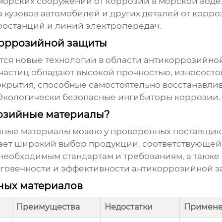
морских сооружений от коррозии в морской воде
 кузовов автомобилей и других деталей от корро
останций и линий электропередач.
коррозийной защиты
тся новые технологии в области
антикоррозийно
частиц обладают высокой прочностью, износосто
крытия, способные самостоятельно восстанавли
Экологически безопасные ингибиторы коррозии.
розийные материалы?
йные материалы
можно у проверенных поставщик
ет широкий выбор продукции, соответствующей 
 необходимым стандартам и требованиям, а такж
лговечности и эффективности антикоррозийной з
ных материалов
Преимущества
Недостатки
Примен