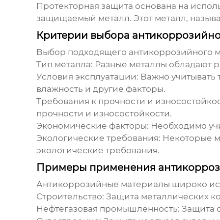
Протекторная защита основана на испол
защищаемый металл. Этот металл, назыв
Критерии выбора антикоррозийно
Выбор подходящего
антикоррозийного 
Тип металла:
Разные металлы обладают ра
Условия эксплуатации:
Важно учитывать т
влажность и другие факторы.
Требования к прочности и износостойкос
прочности и износостойкости.
Экономические факторы:
Необходимо учи
Экологические требования:
Некоторые ма
экологические требования.
Примеры применения антикорроз
Антикоррозийные материалы
широко исп
Строительство:
Защита металлических ко
Нефтегазовая промышленность:
Защита о