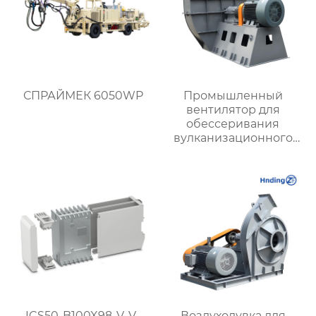
СПРАЙМЕК 6050WP
Промышленный
вентилятор для
обессеривания
вулканизационного
слоя, имеющийся в
наличии на складе
ICS50-B100X98-V-V-
Воздуходувка для