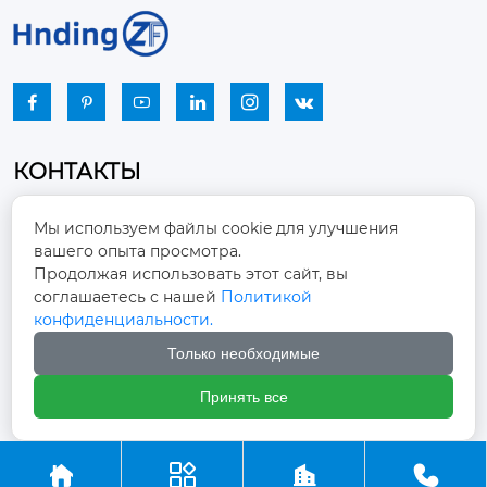






КОНТАКТЫ
Промышленный парк, город Наньцзяо,
Мы используем файлы cookie для улучшения
район Чжоуцунь, город Цзыбо, провинция

вашего опыта просмотра.
Шаньдун
Продолжая использовать этот сайт, вы
соглашаетесь с нашей
Политикой
winston-xu@hengdingfan.com

конфиденциальности.
Только необходимые
+86-13806434669

Принять все
+86 13806434669




