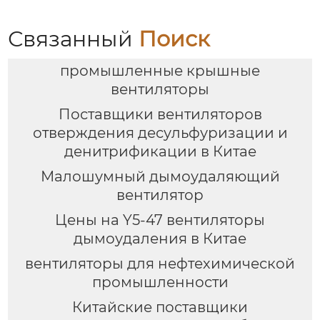
для промышленной
вентиляции и
охлаждения
Связанный
Поиск
промышленные крышные
вентиляторы
Поставщики вентиляторов
отверждения десульфуризации и
денитрификации в Китае
Малошумный дымоудаляющий
вентилятор
Цены на Y5-47 вентиляторы
дымоудаления в Китае
вентиляторы для нефтехимической
промышленности
Китайские поставщики