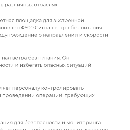
в различных отраслях.
летная площадка для экстренной
тановлен
Φ600 Сигнал ветра без питания
.
редупреждение о направлении и скорости
гнал ветра без питания
. Он
ости и избегать опасных ситуаций,
оляет персоналу контролировать
и проведении операций, требующих
ания для безопасности и мониторинга
ьюторам, чтобы гарантировать качество