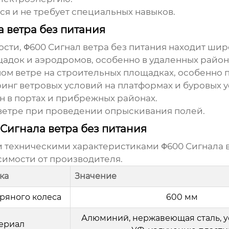
ся и не требует специальных навыков.
 ветра без питания
ости,
Φ600 Сигнал ветра без питания
находит широ
док и аэродромов, особенно в удаленных район
м ветре на строительных площадках, особенно п
нг ветровых условий на платформах и буровых у
 в портах и прибрежных районах.
етре при проведении опрыскивания полей.
Сигнала ветра без питания
и техническими характеристиками
Φ600 Сигнала 
исимости от производителя.
ка
Значение
ряного колеса
600 мм
Алюминий, нержавеющая сталь, у
ериал