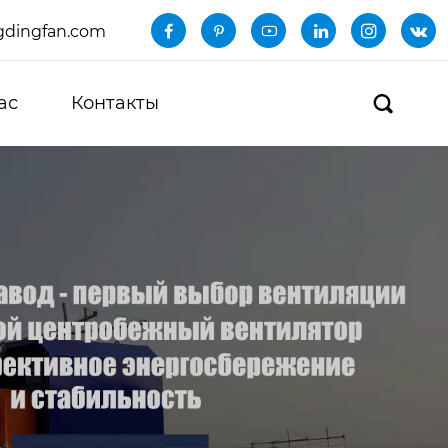
dingfan.com






ас
Контакты
