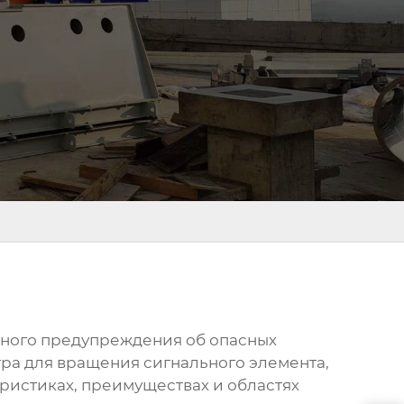
льного предупреждения об опасных
етра для вращения сигнального элемента,
ристиках, преимуществах и областях