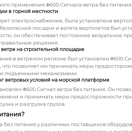
ного применения
Φ600 Сигнала ветра без питания
ки в горной местности
твует электроснабжение, была установлена верто
езопасной посадки и взлета вертолетов был ус
ости, он обеспечивает постоянное визуальное п
ь правильные решения.
 ветре на строительной площадке
ания в ветреном регионе был установлен
Φ600 Си
 что позволяет им принимать меры предосторожн
ими подъемными механизмами.
г ветровых условий на морской платформе
тановлен
Φ600 Сигнал ветра без питания
. Он позв
времени и принимать меры предосторожности пр
узка и разгрузка грузов.
питания?
а без питания
у различных поставщиков оборудов
щаться к проверенным производителям и дистриб