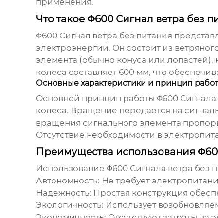
применения.
Что такое Φ600 Сигнал ветра без п
Φ600 Сигнал ветра без питания
представл
электроэнергии. Он состоит из ветряног
элемента (обычно конуса или лопастей),
колеса составляет 600 мм, что обеспечи
Основные характеристики и принцип рабо
Основной принцип работы
Φ600 Сигнала 
колеса. Вращение передается на сигналь
вращения сигнального элемента пропорци
Отсутствие необходимости в электропит
Преимущества использования Φ600
Использование
Φ600 Сигнала ветра без 
Автономность:
Не требует электропитания
Надежность:
Простая конструкция обесп
Экологичность:
Использует возобновляем
Экономичность:
Отсутствуют затраты на 