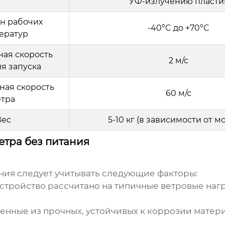
УФ-излучению пласти
н рабочих
-40°C до +70°C
ератур
ая скорость
2 м/с
ля запуска
ная скорость
60 м/с
етра
Вес
5-10 кг (в зависимости от м
етра без питания
ания
следует учитывать следующие факторы:
устройство рассчитано на типичные ветровые наг
енные из прочных, устойчивых к коррозии матери