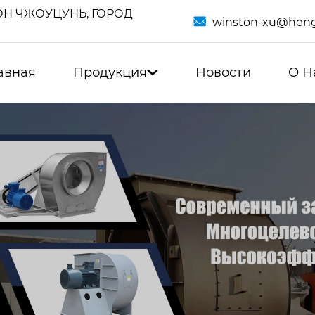
Н ЧЖОУЦУНЬ, ГОРОД

winston-xu@heng
авная
Продукция
Новости
О Н
