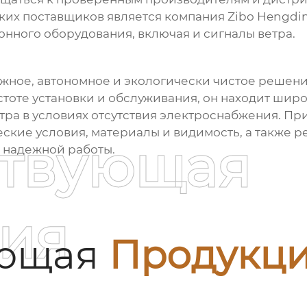
аких поставщиков является компания
Zibo Hengdin
ного оборудования, включая и сигналы ветра.
ежное, автономное и экологически чистое решен
стоте установки и обслуживания, он находит шир
тра в условиях отсутствия электроснабжения. Пр
ские условия, материалы и видимость, а также 
ствующая
 надежной работы.
ия
ующая
Продукц